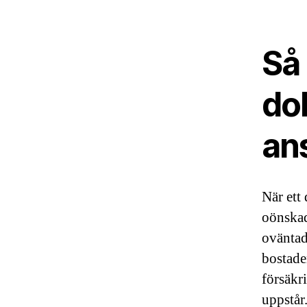
Så
dol
ans
När ett 
oönskad 
oväntad
bostaden
försäkr
uppstår