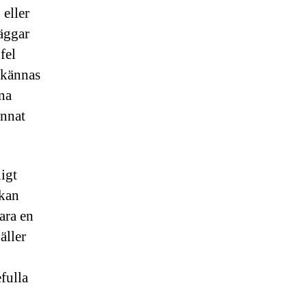
eller
väggar
fel
t kännas
na
unnat
ligt
kan
vara en
äller
fulla