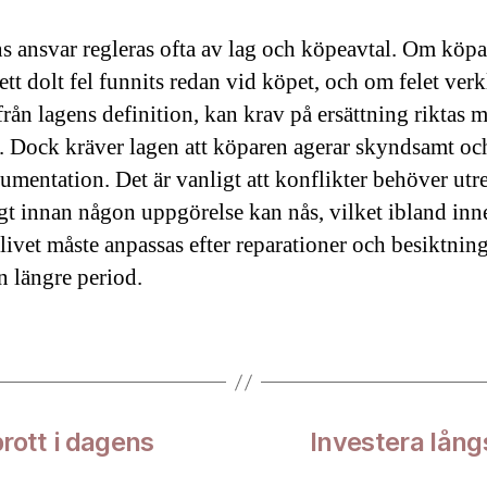
ns ansvar regleras ofta av lag och köpeavtal. Om köp
 ett dolt fel funnits redan vid köpet, och om felet verk
från lagens definition, kan krav på ersättning riktas 
n. Dock kräver lagen att köparen agerar skyndsamt o
kumentation. Det är vanligt att konflikter behöver utr
gt innan någon uppgörelse kan nås, vilket ibland inne
livet måste anpassas efter reparationer och besiktnin
n längre period.
brott i dagens
Investera långs