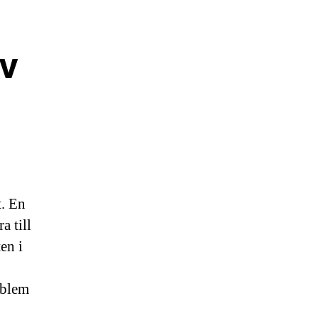
av
t. En
a till
en i
oblem