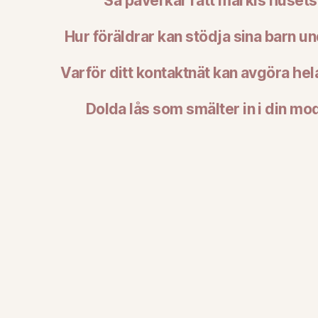
Så påverkar rätt markis husets
Hur föräldrar kan stödja sina barn u
Varför ditt kontaktnät kan avgöra hel
Dolda lås som smälter in i din mo