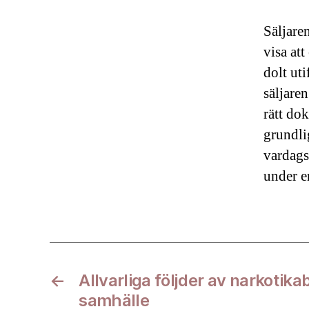
Säljare
visa att
dolt uti
säljare
rätt do
grundli
vardags
under e
←
Allvarliga följder av narkotika
samhälle