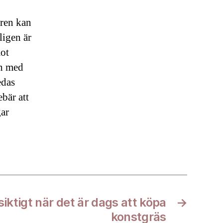
aren kan
ligen är
mot
ch med
edas
bär att
gar
iktigt när det är dags att köpa
→
konstgräs