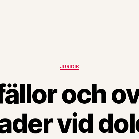
Kategorier
JURIDIK
fällor och 
der vid dold