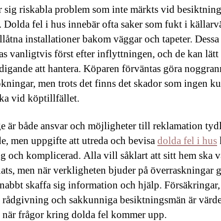
sig riskabla problem som inte märkts vid besiktning 
. Dolda fel i hus innebär ofta saker som fukt i källar
illåtna installationer bakom väggar och tapeter. Dessa 
s vanligtvis först efter inflyttningen, och de kan lät
digande att hantera. Köparen förväntas göra noggran
kningar, men trots det finns det skador som ingen k
a vid köptillfället.
ge är både ansvar och möjligheter till reklamation tyd
de, men uppgifte att utreda och bevisa
dolda fel i hus
g och komplicerad. Alla vill såklart att sitt hem ska 
lats, men när verkligheten bjuder på överraskningar g
 snabbt skaffa sig information och hjälp. Försäkringar,
k rådgivning och sakkunniga besiktningsmän är värde
r när frågor kring dolda fel kommer upp.