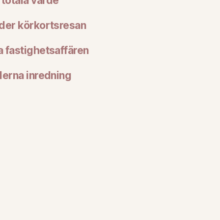
 totala värde
nder körkortsresan
a fastighetsaffären
derna inredning