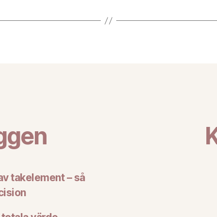
äggen
K
 av takelement – så
cision