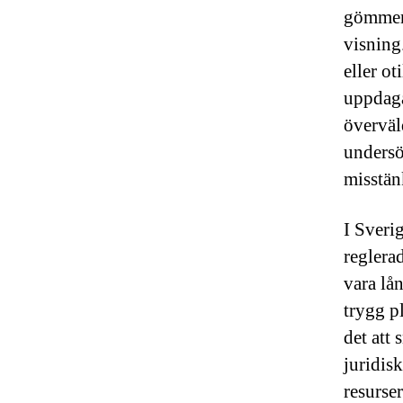
gömmer 
visning
eller ot
uppdaga
överväl
undersö
misstänk
I Sveri
reglera
vara lån
trygg p
det att
juridis
resurse