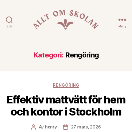
Sök
Meny
Allt
Om
Skolan
Kategori:
Rengöring
Kategorier
RENGÖRING
Effektiv mattvätt för hem
och kontor i Stockholm
Av
henry
27 mars, 2026
Inläggsförfattare
Inläggsdatum