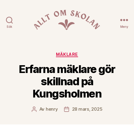
Sök
Meny
Allt
Om
Skolan
Kategorier
MÄKLARE
Erfarna mäklare gör
skillnad på
Kungsholmen
Av
henry
28 mars, 2025
Inläggsförfattare
Inläggsdatum